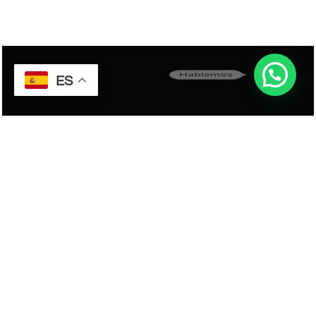
Hablemos
ES
Espacios que respiran.
Experiencias que inspiran.
Madrid - Madrid
655 375 680