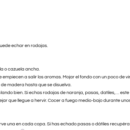
uede echar en rodajas.
la o cazuela ancha.
 empiecen a salir los aromas. Mojar el fondo con un poco de vin
 de madera hasta que se disuelva.
ezclando bien. Si echas rodajas de naranja, pasas, datiles,… est
jar que llegue a hervir. Cocer a fuego medio-bajo durante uno
irve una en cada copa. Si has echado pasas o dátiles recupéra